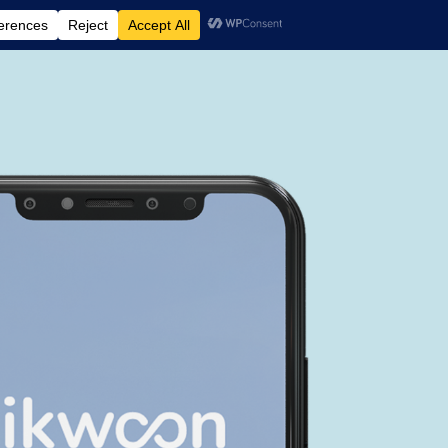
Home
Over
F.A.Q.
Contact