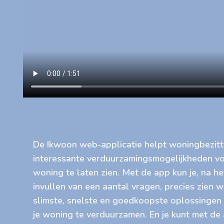
De Ikwoon web-applicatie helpt woningbezit
interessante verduurzamingsmogelijkheden v
woning te laten zien. Met de app kun je, na he
invullen van een aantal vragen, precies zien 
slimste, snelste en goedkoopste oplossingen 
je woning te verduurzamen. En je kunt met de