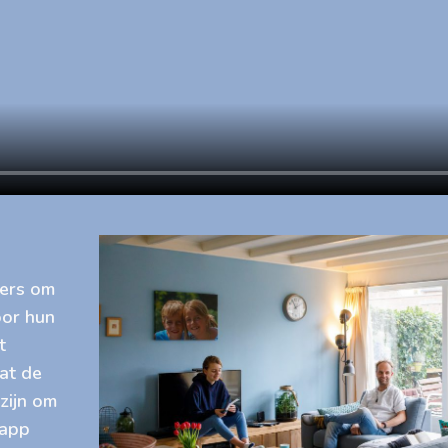
ters om
oor hun
t
wat de
zijn om
 app