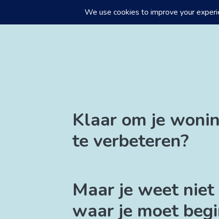
Meteen
naar
de
inhoud
Klaar om je woni
te verbeteren?
Maar je weet niet
waar je moet beg