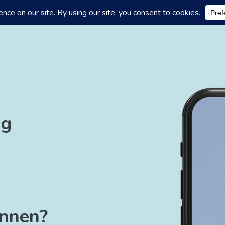
ng
innen?